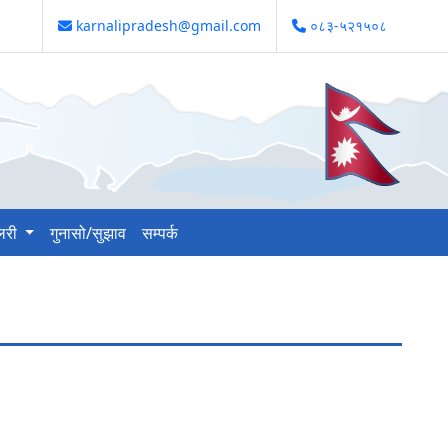
karnalipradesh@gmail.com
०८३-५२१५०८
ालरी
गुनासो/सुझाव
सम्पर्क