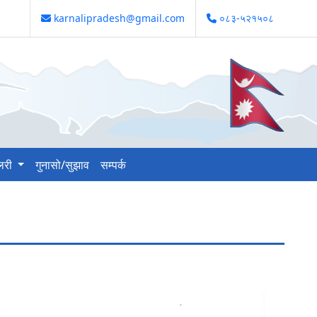
karnalipradesh@gmail.com
०८३-५२१५०८
ालरी
गुनासो/सुझाव
सम्पर्क