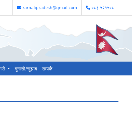
karnalipradesh@gmail.com
०८३-५२१५०८
ालरी
गुनासो/सुझाव
सम्पर्क