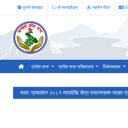
पुरानो वेवसाइट
लो ब्यान्डविड्थ
स्क्रीन रीडर
E
प्रदेश सभा
प्रदेश सभा सचिवालय
विधेयकहरू
स्वत: प्रकाशन २०८१ माघदेखि चैत्र मसान्तसम्म भएका प